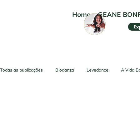
Home
•
GEANE BON
Ex
Todas as publicações
Biodanza
Levedance
A Vida B