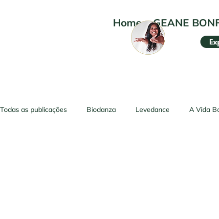
Home
•
GEANE BON
Ex
Todas as publicações
Biodanza
Levedance
A Vida B