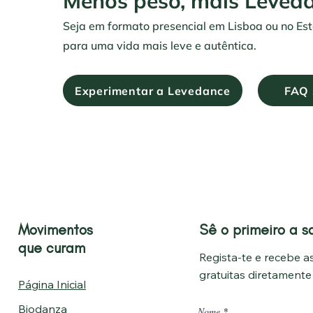
Menos peso, mais Leveda
Seja em formato presencial em Lisboa ou no Est
para uma vida mais leve e autêntica.
Experimentar a Levedance
FAQ 
Movimentos
Sê o primeiro a s
que curam
Regista-te e recebe as
gratuitas diretament
Página Inicial
Biodanza
Nome