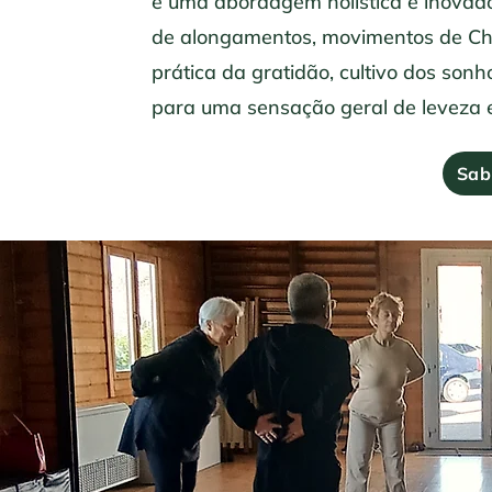
é uma abordagem holística e inovad
de alongamentos, movimentos de Chi
prática da gratidão, cultivo dos son
para uma sensação geral de leveza 
Sab