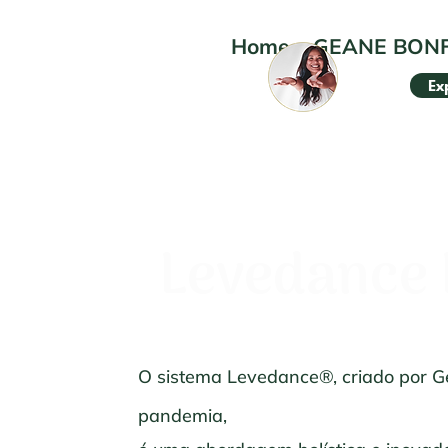
Home
•
GEANE BON
Ex
Levedance L
O sistema Levedance®, criado por 
pandemia,