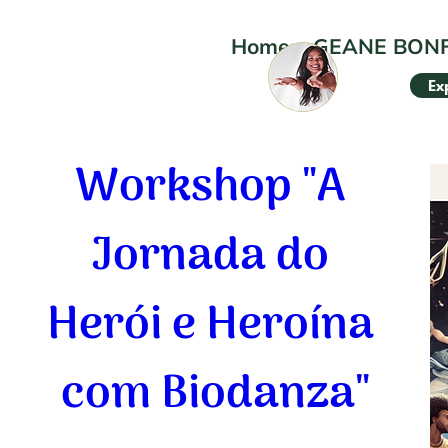
Home
•
GEANE BON
Ex
Workshop "A 
Jornada do 
Herói e Heroína 
com Biodanza"