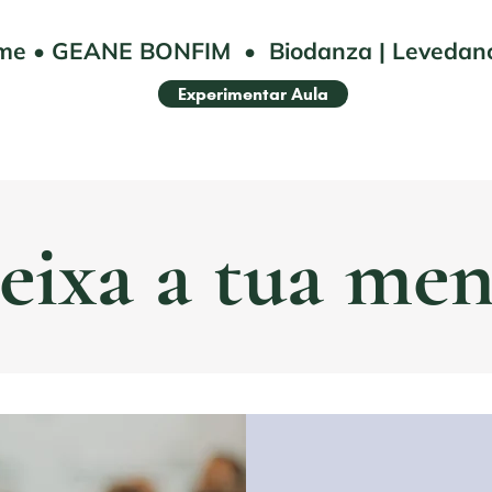
me
•
GEANE BONFIM
•
Biodanza | Leveda
Experimentar Aula
eixa a tua me