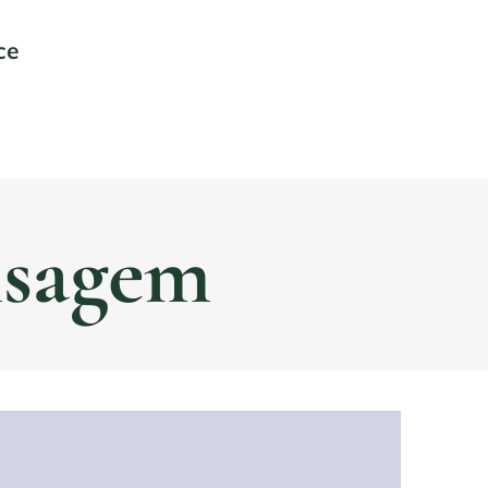
nce
nsagem