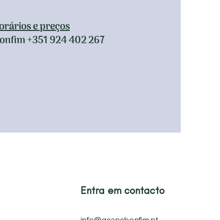
orários e preços
onfim +351 924 402 267
Entra em contacto
info@geanebonfim.pt