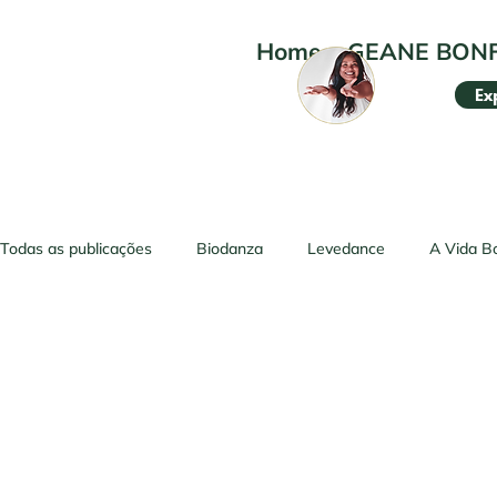
Home
•
GEANE BON
Ex
Todas as publicações
Biodanza
Levedance
A Vida B