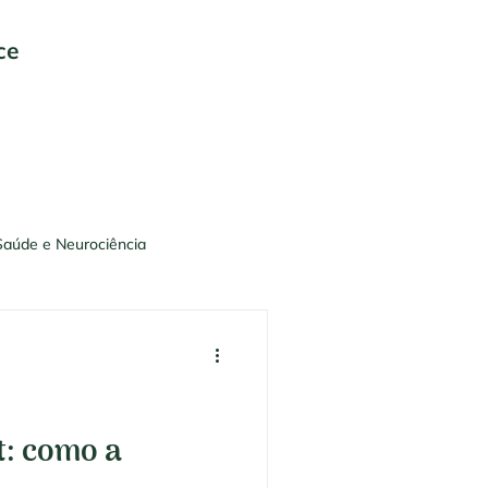
nce
Saúde e Neurociência
t: como a