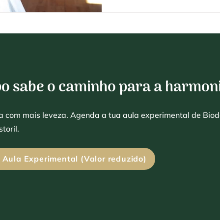
mais simples: somos seres 
de vida que se atualizam a
proposta é pausar o ruído 
pulsar interno, honrando
po sabe o caminho para a harmon
da com mais leveza. Agenda a tua aula experimental de Bi
toril.
Aula Experimental (Valor reduzido)