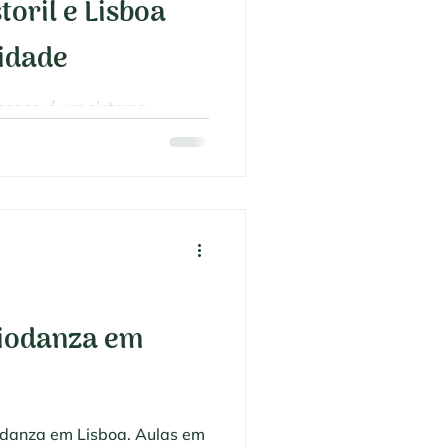
oril e Lisboa
lidade
nsaço; é um sistema
te. Descobre como a
Lisboa oferece um caminho
te através do movimento
 tensões e a recuperar a tua
mbiente humano e seguro.
Biodanza em
odanza em Lisboa. Aulas em