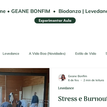
me
•
GEANE BONFIM
•
Biodanza | Leveda
Experimentar Aula
Levedance
A Vida Boa (Novidades)
Estilo de Vida
Geane Bonfim
6 de fev.
2 min de leitura
Levedance
Stress e Burnou