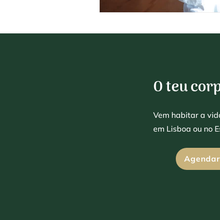
O teu cor
Vem habitar a vi
em Lisboa ou no Es
Agendar 