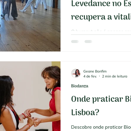
Levedance no Est
recupera a vita
O burnout não é apenas ca
nervoso em alerta constan
Levedance no Estoril e em 
de autorregulação e resga
sentido. Aprende a libertar
vitalidade orgânica num a
Geane Bonfim
4 de fev.
2 min de leitura
Biodanza
Onde praticar 
Lisboa?
Descobre onde praticar Bi