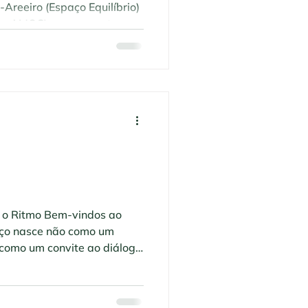
Areeiro (Espaço Equilíbrio)
 da AMQC) para resgatar a
sentido com Geane Bonfim
a o Ritmo Bem-vindos ao
aço nasce não como um
 como um convite ao diálogo
orma como nos movemos no
rotina urbana em Lisboa ou
stam-nos da nossa verdade