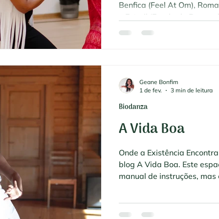
Benfica (Feel At Om), Roma-
e Estoril (Escola de Dança
vitalidade e o movimento 
Geane Bonfim
1 de fev.
3 min de leitura
Biodanza
A Vida Boa
Onde a Existência Encontr
blog A Vida Boa. Este esp
manual de instruções, mas
entre o que vivemos e a f
mundo. Frequentemente, a 
a pressa do dia a dia afa