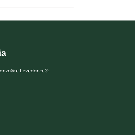
em constante devir, projetos
 cada encontro. Aqui, a
externo para escutar o
ia
odanza® e Levedance®