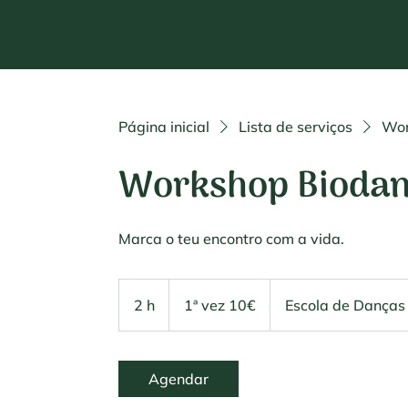
Página inicial
Lista de serviços
Wor
Workshop Biodanz
Marca o teu encontro com a vida.
1ª
vez
2 h
2
1ª vez 10€
Escola de Dança
10€
h
Agendar